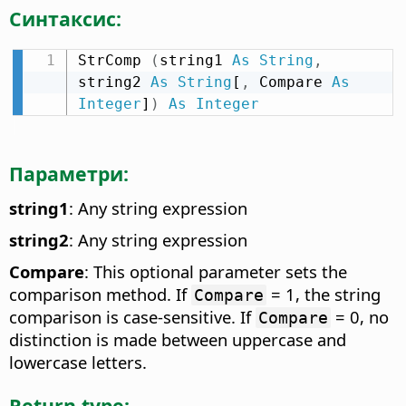
Синтаксис:
StrComp 
(
string1 
As
String
,
string2 
As
String
[
,
 Compare 
As
Integer
]
)
As
Integer
Параметри:
string1
: Any string expression
string2
: Any string expression
Compare
: This optional parameter sets the
comparison method. If
= 1, the string
Compare
comparison is case-sensitive. If
= 0, no
Compare
distinction is made between uppercase and
lowercase letters.
Return type: