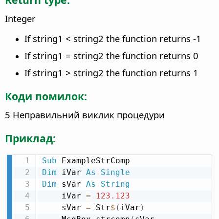
Integer
If string1 < string2 the function returns -1
If string1 = string2 the function returns 0
If string1 > string2 the function returns 1
Коди помилок:
5 Неправильний виклик процедури
Приклад:
Sub
Dim
 iVar 
As
Single
Dim
 sVar 
As
String
    iVar 
=
123.123
    sVar 
=
 Str
$
(
iVar
)