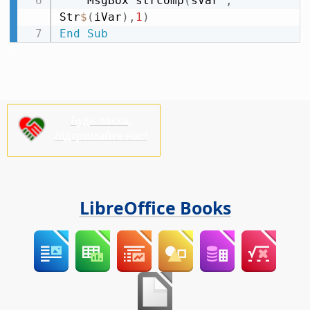
    MsgBox strcomp
(
sVar 
,
Str
$
(
iVar
)
,
1
)
End
Sub
Будь ласка,
підтримайте нас!
LibreOffice Books