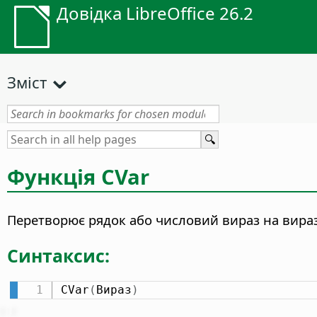
Довідка LibreOffice 26.2
Зміст
Функція CVar
Перетворює рядок або числовий вираз на вираз 
Синтаксис:
CVar
(
Вираз
)