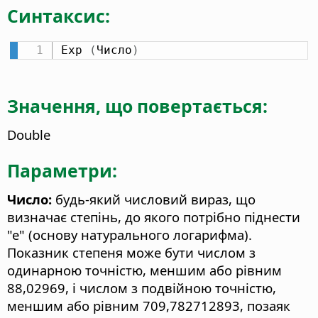
Синтаксис:
Exp 
(
Число
)
Значення, що повертається:
Double
Параметри:
Число:
будь-який числовий вираз, що
визначає степінь, до якого потрібно піднести
"е" (основу натурального логарифма).
Показник степеня може бути числом з
одинарною точністю, меншим або рівним
88,02969, і числом з подвійною точністю,
меншим або рівним 709,782712893, позаяк