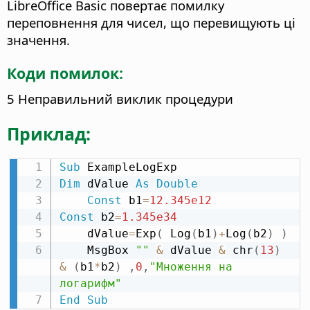
LibreOffice Basic повертає помилку
переповнення для чисел, що перевищують ці
значення.
Коди помилок:
5 Неправильний виклик процедури
Приклад:
Sub
Dim
 dValue 
As
Double
Const
 b1
=
12.345e12
Const
 b2
=
1.345e34
    dValue
=
Exp
(
 Log
(
b1
)
+
Log
(
b2
)
)
    MsgBox 
""
&
 dValue 
&
 chr
(
13
)
&
(
b1
*
b2
)
,
0
,
"Множення на 
логарифм"
End
Sub