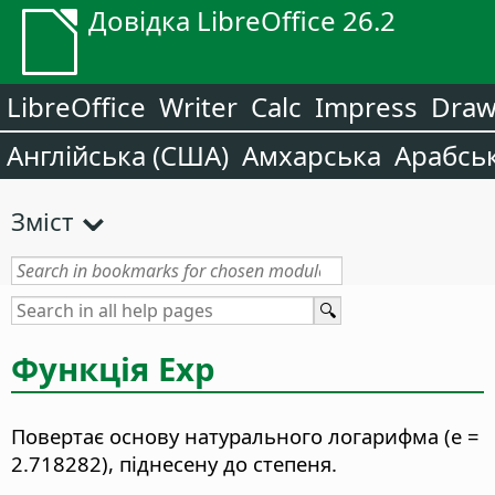
Довідка LibreOffice 26.2
LibreOffice
Writer
Calc
Impress
Dra
Англійська (США)
Амхарська
Арабсь
Зміст
Функція Exp
Повертає основу натурального логарифма (e =
2.718282), піднесену до степеня.