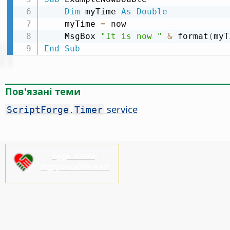
Dim
 myTime 
As
Double
    myTime 
=
 now

    MsgBox 
"It is now "
&
 format
(
myT
End
Sub
Пов'язані теми
.
service
ScriptForge
Timer
Будь ласка,
підтримайте нас!