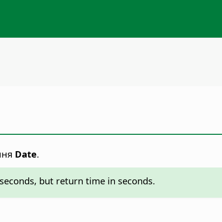
ення
Date
.
iseconds, but return time in seconds.