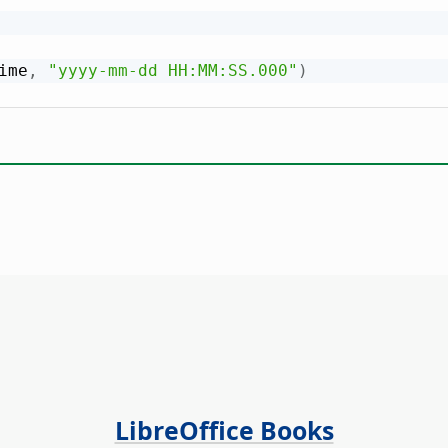
ime
,
"yyyy-mm-dd HH:MM:SS.000"
)
LibreOffice Books