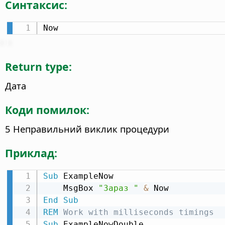
Синтаксис:
Now
Return type:
Дата
Коди помилок:
5 Неправильний виклик процедури
Приклад:
Sub
 ExampleNow

    MsgBox 
"Зараз "
&
End
Sub
REM
 Work with milliseconds timings
Sub
 ExampleNowDouble
