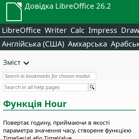
Довідка LibreOffice 26.2
LibreOffice
Writer
Calc
Impress
Dra
Англійська (США)
Амхарська
Арабсь
Зміст
Функція Hour
Повертає годину, приймаючи в якості
параметра значення часу, створене функцією
TimeSerial або TimeValue.