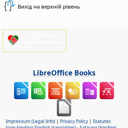
Вихід на верхній рівень
Будь ласка,
підтримайте нас!
LibreOffice Books
Impressum (Legal Info)
|
Privacy Policy
|
Statutes
(non-binding English translation)
-
Satzung (binding