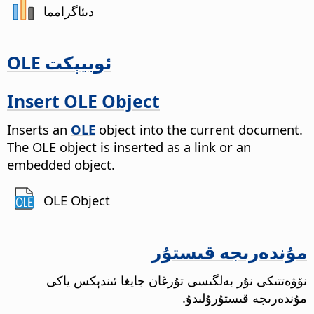
دىئاگرامما
OLE ئوبيېكت
Insert OLE Object
Inserts an
OLE
object into the current document.
The OLE object is inserted as a link or an
embedded object.
OLE Object
مۇندەرىجە قىستۇر
نۆۋەتتىكى نۇر بەلگىسى تۇرغان جايغا ئىندېكس ياكى
مۇندەرىجە قىستۇرۇلىدۇ.