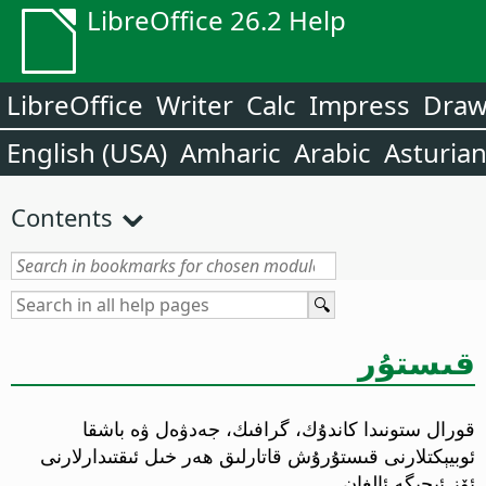
LibreOffice 26.2 Help
LibreOffice
Writer
Calc
Impress
Dra
English (USA)
Amharic
Arabic
Asturia
Contents
قىستۇر
قورال ستونىدا كاندۇك، گرافىك، جەدۋەل ۋە باشقا
ئوبيېكتلارنى قىستۇرۇش قاتارلىق ھەر خىل ئىقتىدارلارنى
ئۆز ئىچىگە ئالغان.