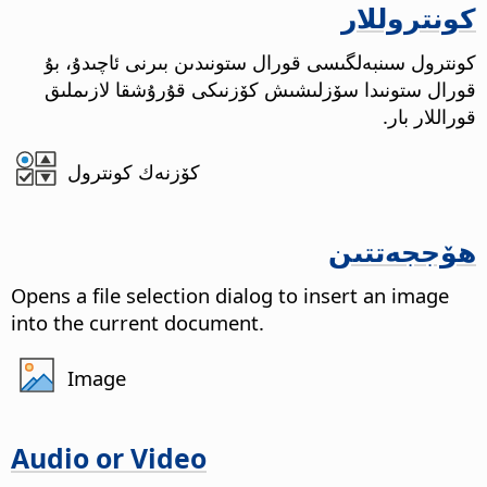
كونتروللار
كونترول سىنبەلگىسى قورال ستونىدىن بىرنى ئاچىدۇ، بۇ
قورال ستونىدا سۆزلىشىش كۆزنىكى قۇرۇشقا لازىملىق
قوراللار بار.
كۆزنەك كونترول
ھۆججەتتىن
Opens a file selection dialog to insert an image
into the current document.
Image
Audio or Video