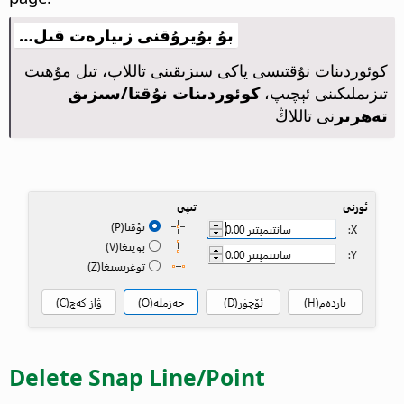
بۇ بۇيرۇقنى زىيارەت قىل…
كوئوردىنات نۇقتىسى ياكى سىزىقىنى تاللاپ، تىل مۇھىت
تىزىملىكىنى ئېچىپ،
كوئوردىنات نۇقتا/سىزىق
تەھرىر
نى تاللاڭ
Delete Snap Line/Point