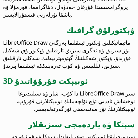
پروگراممىسىدا قۇرغان جەدۋەل، دىئاگرامما، فورمۇلا ۋە
باشقا تۈرلەرنى قىستۇرالايسىز.
ۋېكتورلۇق گرافىك
LibreOffice Draw ماتېماتېكىلىق ۋېكتور ئېنىقلىما بەرگەن
تۈز سىزىق ۋە ئەگرى سىزىق ئارقىلىق ۋېكتورلۇق شەكىل
قۇرىدۇ، ۋېكتور شەكىلنىڭ گېئومېترىيەلىك شەكلى ئارقىلىق
سىزىق، ئېللىپىس ۋە كۆپ تەرەپلىككە ئېنىقلىما بېرىدۇ.
3D ئوبيېكت قۇرۇۋاتىدۇ
سىز LibreOffice Draw دا كۇب، شار ۋە سىلىندىرغا
ئوخشاش ئاددىي ئۈچ ئۆلچەملىك ئوبيېكتلارنى قۇرۇپ،
ئوبيېكتلارنىڭ نۇر مەنبەسىنى ئۆزگەرتەلەيسىز.
سېتكا ۋە ياردەمچى سىزىقلار
سىزمىچىلىقتا ئوبيېكتنى توغرىلىغاندا، سېتكا ۋە قوشۇمچە