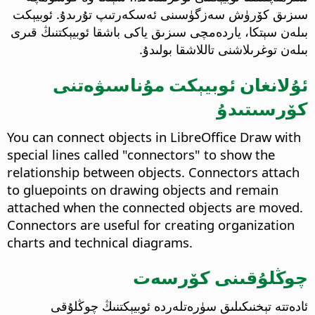
سىزىق كۆرۈش سەزگۈسىنى ئەسكەرتىپ تۇرىدۇ. ئوبيېكت
بىلەن سېتكا، ياردەمچى سىزىق ياكى باشقا ئوبيېكتنىڭ قىرى
بىلەن توغرىلاشنى تاللاشقا بولىدۇ.
ئۇلانغان ئوبيېكت مۇناسىۋەتنى
كۆرسىتىدۇ
You can connect objects in LibreOffice Draw with
special lines called "connectors" to show the
relationship between objects. Connectors attach
to gluepoints on drawing objects and remain
attached when the connected objects are moved.
Connectors are useful for creating organization
charts and technical diagrams.
چوڭلۇقىنى كۆرسەت
ئادەتتە تېخنىكىلىق سۈرەتلەردە ئوبيېكتنىڭ چوڭلۇقى