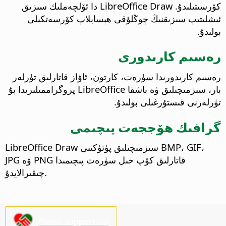
كۆرسىتىلىدۇ. LibreOffice Draw دا ئۆلچەملىك سىزىق
ئىشلىتىپ سىزىقنىڭ چوڭلۇقى ھېسابلاپ كۆرسەتكىلى
بولىدۇ.
رەسىم كارىدورى
رەسىم كارىدورىدا سۈرەت، كارتون، ئاۋاز قاتارلىق تۈرلەر
بار، سىزمىچىلىق ۋە باشقا LibreOffice پروگراممىلىرىدا بۇ
تۈرلەرنى قىستۇرغىلى بولىدۇ.
گرافىك ھۆججەت پىچىمى
LibreOffice Draw سىزمىچىلىق پۈتۈكىنى BMP، GIF،
JPG ۋە PNG قاتارلىق كۆپ خىل سۈرەت پىچىمىدا
چىقىرالايدۇ.
Please support us!