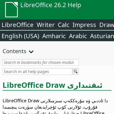
LibreOffice 26.2 Help
LibreOffice
Writer
Calc
Impress
Dra
English (USA)
Amharic
Arabic
Asturia
Contents
LibreOffice Draw ئىقتىدارى
LibreOffice Draw دا ئاددىي ۋە مۇرەككەپ سىزمىلارنى
قۇرۇپ، ئۇلارنى كۆپ ئۇچرايدىغان سۈرەت پىچىمىدا
چىقارغىلى بولىدۇ. ئۇنىڭدىن باشقا سىزمىغا LibreOffice