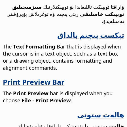
ۋاراقتا ئوبيېكت تاللىغاندا بۇ ئوبيېكتلارنىڭ
سىزمىچىلىق
ئوبيېكت خاسلىقى
رېتى پىچىم ۋە توغرىلاش بۇيرۇقىنى
تەمىنلەيدۇ.
تېكست پىچىم بالداق
The
Text Formatting
Bar that is displayed when
the cursor is in a text object, such as a text box
or a drawing object, contains formatting and
alignment commands.
Print Preview Bar
The
Print Preview
bar is displayed when you
choose
File - Print Preview
.
ھالەت ستونى
ھالەت ستونى
دا نۆۋەتتىكى ۋاراققا مۇناسىۋەتلىك