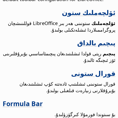
ئۆلچەملىك ستون
ئۆلچەملىك
ستونىنى ھەر بىر LibreOffice قوللىنىشچان
پروگراممىلاردا ئىشلەتكىلى بولىدۇ.
پىچىم بالداق
پىچىم
رېتى قولدا ئىشلىتىدىغان پىچىمئاساسىي بۇيرۇقلىرىنى
ئۆز ئىچىگە ئالىدۇ.
قورال ستونى
قورال ستونىنى ئىشلىتىپ ئادەتتە كۆپ ئىشلىتىدىغان
بۇيرۇقلارنى زىيارەت قىلغىلى بولىدۇ.
Formula Bar
بۇ سىتوندا فورمۇلا كىرگۈزۈلىدۇ.