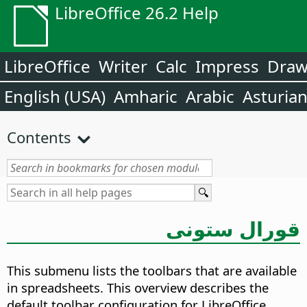
LibreOffice 26.2 Help
LibreOffice
Writer
Calc
Impress
Dra
English (USA)
Amharic
Arabic
Asturia
Contents
قورال ستونى
This submenu lists the toolbars that are available
in spreadsheets. This overview describes the
default toolbar configuration for LibreOffice.