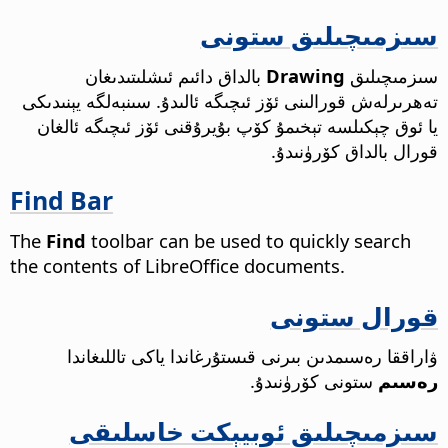
سىزمىچىلىق ستونى
سىزمىچىلىق
Drawing
بالداق دائىم ئىشلىتىدىغان
تەھرىرلەش قورالىنى ئۆز ئىچىگە ئالىدۇ. سىنبەلگە يېنىدىكى
يا ئوق چېكىلسە تېخىمۇ كۆپ بۇيرۇقنى ئۆز ئىچىگە ئالغان
قورال بالداق كۆرۈنىدۇ.
Find Bar
The
Find
toolbar can be used to quickly search
the contents of LibreOffice documents.
قورال ستونى
ۋاراققا رەسىمدىن بىرنى قىستۇرغاندا ياكى تاللىغاندا
رەسىم
ستونى كۆرۈنىدۇ.
سىزمىچىلىق ئوبيېكت خاسلىقى