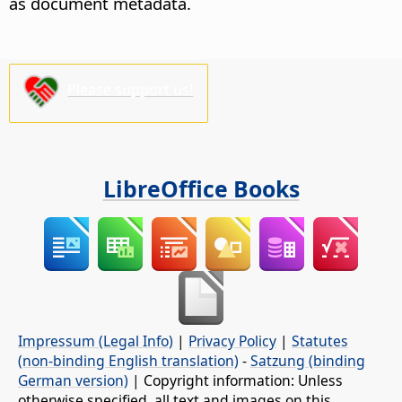
as document metadata.
Please support us!
LibreOffice Books
Impressum (Legal Info)
|
Privacy Policy
|
Statutes
(non-binding English translation)
-
Satzung (binding
German version)
| Copyright information: Unless
otherwise specified, all text and images on this