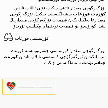
ئۆزگەرگۈچى مىقدار ئاتىنى چېكىپ ئۇنى تاللاپ ئاندىن
كۆزەت قوزغات
سىنبەلگىسىنى چېكىڭ. ئۆزگەرگۈچى
مىقدارغا بەلگىلەنگەن قىممەت ئۆزگەرگۈچى مىقدارنىڭ
يېنىدا كۆرۈنىدۇ. بۇ قىممەت توختىماي يېڭىلىنىپ تۇرىدۇ.
كۆزىتىشنى قوزغات
ئۆزگەرگۈچى مىقدار كۆزىتىشنى چىقىرىۋېتىشتە كۆزەت
تىزىملىكىدىن ئۆزگەرگۈچى قىممەتنى تاللاپ ئاندىن
كۆزەت
چىقىرىۋەت
سىنبەلگىسىنى چېكىڭ.
Please support us!