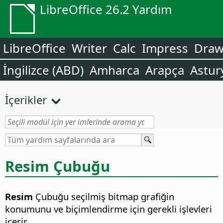
LibreOffice 26.2 Yardım
LibreOffice
Writer
Calc
Impress
Dra
İngilizce (ABD)
Amharca
Arapça
Astur
İçerikler
Resim Çubuğu
Resim
Çubuğu seçilmiş bitmap grafiğin
konumunu ve biçimlendirme için gerekli işlevleri
içerir.