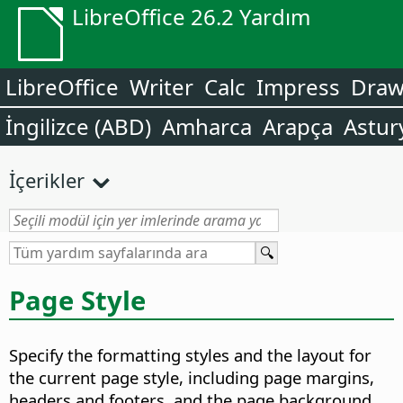
LibreOffice 26.2 Yardım
LibreOffice
Writer
Calc
Impress
Dra
İngilizce (ABD)
Amharca
Arapça
Astur
İçerikler
Page Style
Specify the formatting styles and the layout for
the current page style, including page margins,
headers and footers, and the page background.