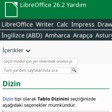
LibreOffice 26.2 Yardım
LibreOffice
Writer
Calc
Impress
Dra
İngilizce (ABD)
Amharca
Arapça
Astur
İçerikler
Dizin
Dizin
tipi olarak
Tablo Dizinini
seçtiğinizde
aşağıdaki seçenekler mümkündür.