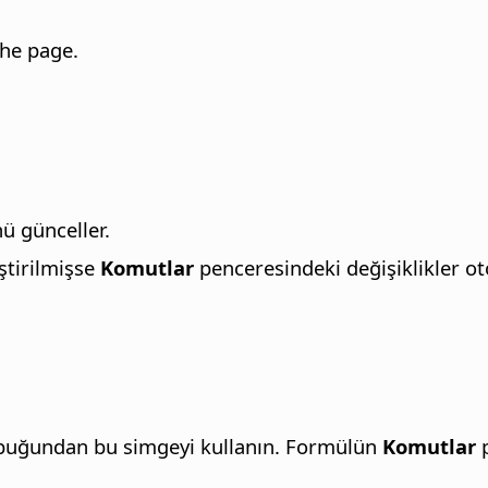
 the
page
.
 günceller.
ştirilmişse
Komutlar
penceresindeki değişiklikler ot
ubuğundan bu simgeyi kullanın. Formülün
Komutlar
p