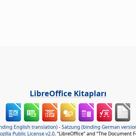
LibreOffice Kitapları
nding English translation)
-
Satzung (binding German versio
ozilla Public License v2.0
. “LibreOffice” and “The Document F