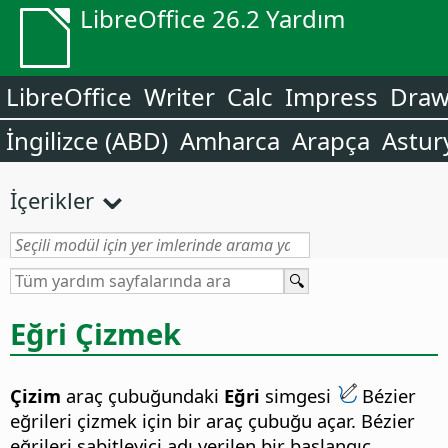
LibreOffice 26.2 Yardım
LibreOffice
Writer
Calc
Impress
Dra
İngilizce (ABD)
Amharca
Arapça
Astur
İçerikler
Eğri Çizmek
Çizim
araç çubuğundaki
Eğri
simgesi
Bézier
eğrileri çizmek için bir araç çubuğu açar. Bézier
eğrileri sabitleyici adı verilen bir başlangıç