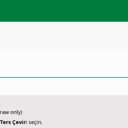
raw only)
 Ters Çevir
i seçin.