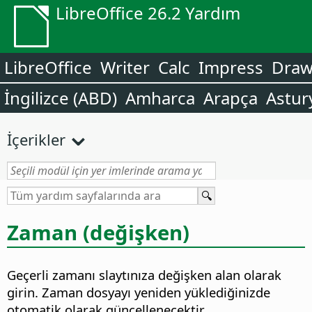
LibreOffice 26.2 Yardım
LibreOffice
Writer
Calc
Impress
Dra
İngilizce (ABD)
Amharca
Arapça
Astur
İçerikler
Zaman (değişken)
Geçerli zamanı slaytınıza değişken alan olarak
girin. Zaman dosyayı yeniden yüklediğinizde
otomatik olarak güncellenecektir.