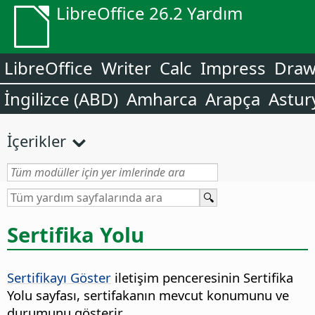
LibreOffice 26.2 Yardım
LibreOffice
Writer
Calc
Impress
Dra
İngilizce (ABD)
Amharca
Arapça
Astur
İçerikler
Sertifika Yolu
Sertifikayı Göster
iletişim penceresinin Sertifika
Yolu sayfası, sertifakanın mevcut konumunu ve
durumunu gösterir.