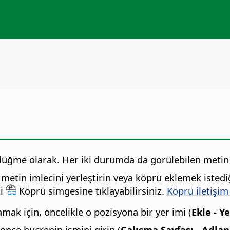
 düğme olarak. Her iki durumda da görülebilen metin 
metin imlecini yerleştirin veya köprü eklemek istedi
ki
Köprü simgesine tıklayabilirsiniz.
Köprü iletişim
mak için, öncelikle o pozisyona bir yer imi (
Ekle - Y
önce hücrenin ismini girin (
Çalışma Sayfası - Adlan