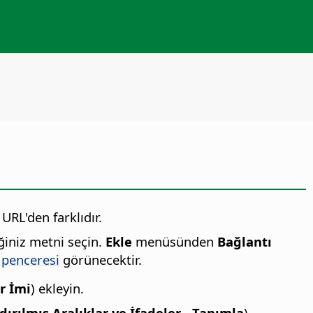
URL'den farklıdır.
ğiniz metni seçin.
Ekle
menüsünden
Bağlantı
 penceresi
görünecektir.
er İmi
) ekleyin.
dırılmış Aralıklar ve İfadeler - Tanımla
).