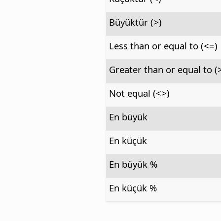
Büyüktür (>)
Less than or equal to (<=)
Greater than or equal to (
Not equal (<>)
En büyük
En küçük
En büyük %
En küçük %