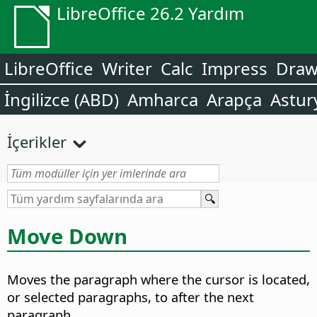
LibreOffice 26.2 Yardım
LibreOffice
Writer
Calc
Impress
Dra
İngilizce (ABD)
Amharca
Arapça
Astur
İçerikler
Move Down
Moves the paragraph where the cursor is located,
or selected paragraphs, to after the next
paragraph.