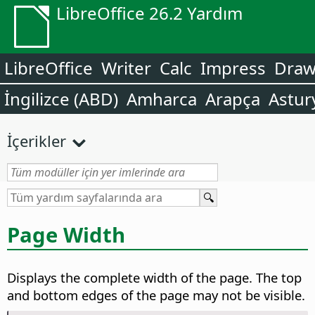
LibreOffice 26.2 Yardım
LibreOffice
Writer
Calc
Impress
Dra
İngilizce (ABD)
Amharca
Arapça
Astur
İçerikler
Page Width
Displays the complete width of the
page
. The top
and bottom edges of the
page
may not be visible.