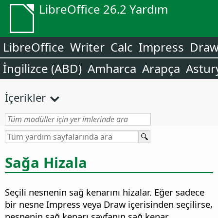
LibreOffice 26.2 Yardım
LibreOffice
Writer
Calc
Impress
Dra
İngilizce (ABD)
Amharca
Arapça
Astur
İçerikler
Sağa Hizala
Seçili nesnenin sağ kenarını hizalar. Eğer sadece
bir nesne Impress veya Draw içerisinden seçilirse,
nesnenin sağ kenarı sayfanın sağ kenar