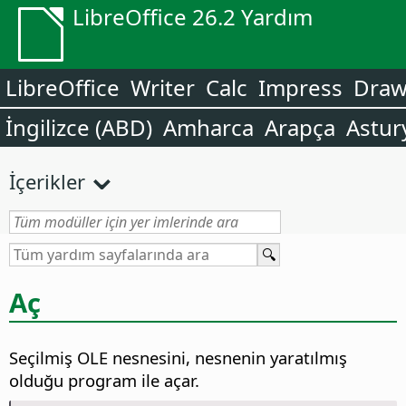
LibreOffice 26.2 Yardım
LibreOffice
Writer
Calc
Impress
Dra
İngilizce (ABD)
Amharca
Arapça
Astur
İçerikler
Aç
Seçilmiş OLE nesnesini, nesnenin yaratılmış
olduğu program ile açar.