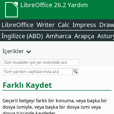
LibreOffice 26.2 Yardım
LibreOffice
Writer
Calc
Impress
Dra
İngilizce (ABD)
Amharca
Arapça
Astur
İçerikler
Farklı Kaydet
Geçerli belgeyi farklı bir konuma, veya başka bir
dosya ismiyle, veya başka bir dosya ismi veya
dosya türünde kaydeder.