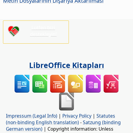
Metin Dosyalarının Dışarıya Aktarılması
Lütfen bizi
destekleyin!
LibreOffice Kitapları
Impressum (Legal Info)
|
Privacy Policy
|
Statutes
(non-binding English translation)
-
Satzung (binding
German version)
| Copyright information: Unless