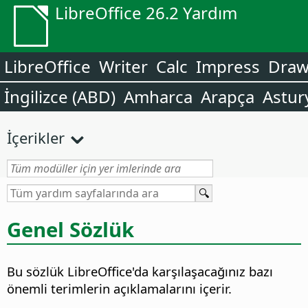
LibreOffice 26.2 Yardım
LibreOffice
Writer
Calc
Impress
Dra
İngilizce (ABD)
Amharca
Arapça
Astur
İçerikler
Genel Sözlük
Bu sözlük LibreOffice'da karşılaşacağınız bazı
önemli terimlerin açıklamalarını içerir.