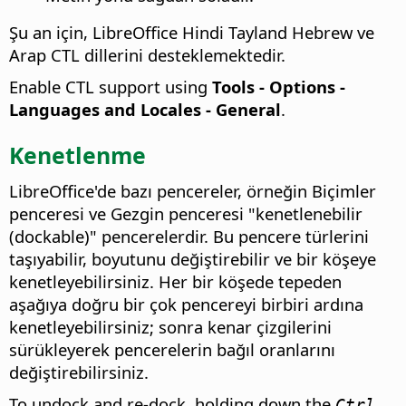
Şu an için, LibreOffice Hindi Tayland Hebrew ve
Arap CTL dillerini desteklemektedir.
Enable CTL support using
Tools - Options
-
Languages and Locales - General
.
Kenetlenme
LibreOffice'de bazı pencereler, örneğin Biçimler
penceresi ve Gezgin penceresi "kenetlenebilir
(dockable)" pencerelerdir. Bu pencere türlerini
taşıyabilir, boyutunu değiştirebilir ve bir köşeye
kenetleyebilirsiniz. Her bir köşede tepeden
aşağıya doğru bir çok pencereyi birbiri ardına
kenetleyebilirsiniz; sonra kenar çizgilerini
sürükleyerek pencerelerin bağıl oranlarını
değiştirebilirsiniz.
To undock and re-dock, holding down the
Ctrl