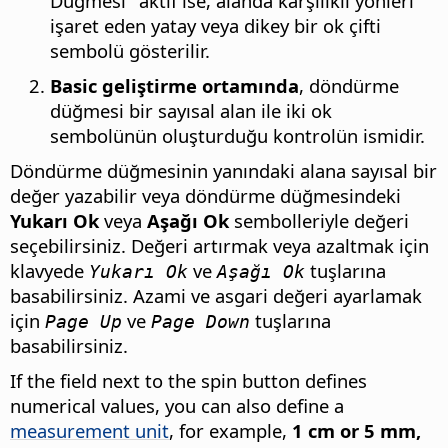
Düğmesi" aktif ise, alanda karşılıklı yönleri
işaret eden yatay veya dikey bir ok çifti
sembolü gösterilir.
Basic geliştirme ortamında
, döndürme
düğmesi bir sayısal alan ile iki ok
sembolünün oluşturduğu kontrolün ismidir.
Döndürme düğmesinin yanındaki alana sayısal bir
değer yazabilir veya döndürme düğmesindeki
Yukarı Ok
veya
Aşağı Ok
sembolleriyle değeri
seçebilirsiniz. Değeri artırmak veya azaltmak için
klavyede
ve
tuşlarına
Yukarı Ok
Aşağı Ok
basabilirsiniz. Azami ve asgari değeri ayarlamak
için
ve
tuşlarına
Page Up
Page Down
basabilirsiniz.
If the field next to the spin button defines
numerical values, you can also define a
measurement unit
, for example,
1 cm or 5 mm,