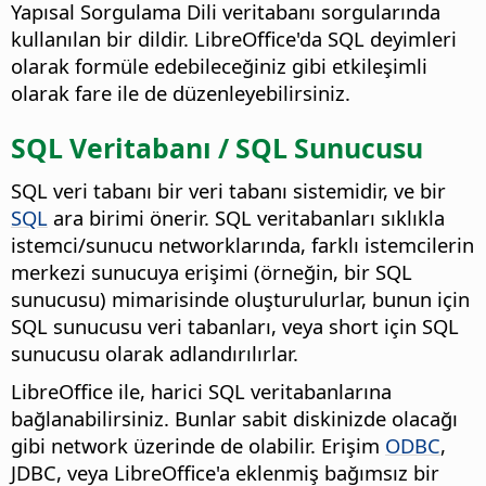
Yapısal Sorgulama Dili veritabanı sorgularında
kullanılan bir dildir. LibreOffice'da SQL deyimleri
olarak formüle edebileceğiniz gibi etkileşimli
olarak fare ile de düzenleyebilirsiniz.
SQL Veritabanı / SQL Sunucusu
SQL veri tabanı bir veri tabanı sistemidir, ve bir
SQL
ara birimi önerir. SQL veritabanları sıklıkla
istemci/sunucu networklarında, farklı istemcilerin
merkezi sunucuya erişimi (örneğin, bir SQL
sunucusu) mimarisinde oluşturulurlar, bunun için
SQL sunucusu veri tabanları, veya short için SQL
sunucusu olarak adlandırılırlar.
LibreOffice ile, harici SQL veritabanlarına
bağlanabilirsiniz. Bunlar sabit diskinizde olacağı
gibi network üzerinde de olabilir. Erişim
ODBC
,
JDBC, veya LibreOffice'a eklenmiş bağımsız bir