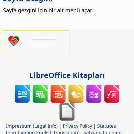
Sayfa gezgini için bir alt menü açar.
Lütfen bizi
destekleyin!
LibreOffice Kitapları
Impressum (Legal Info)
|
Privacy Policy
|
Statutes
(non-binding English translation)
-
Satzung (binding