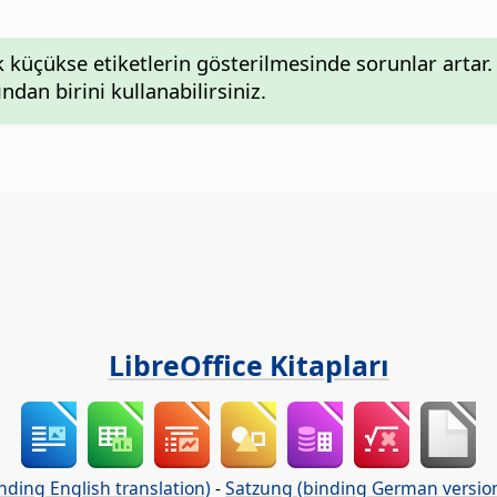
ok küçükse etiketlerin gösterilmesinde sorunlar art
ndan birini kullanabilirsiniz.
LibreOffice Kitapları
nding English translation)
-
Satzung (binding German versio