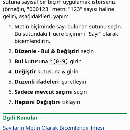
sütuna sayısal bir biçim uygulamak isterseniz
(örneğin, "000123" metni "123" sayısı haline
gelir), aşağıdakileri, yapın:
Metin biçiminde sayı bulunan sütunu seçin.
Bu sütundaki Hücre biçimini "Sayı" olarak
biçemlendirin.
Düzenle - Bul & Değiştir
i seçin
Bul
kutusuna
girin
^[0-9]
Değiştir
kutusuna
girin
&
Düzenli ifadeleri
işaretleyin
Sadece mevcut seçim
i seçin
Hepsini Değiştir
e tıklayın
İlgili Konular
Sayıların Metin Olarak Biçemlendirilmesi