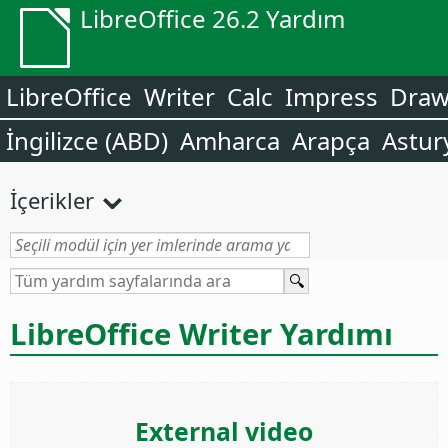
LibreOffice 26.2 Yardım
LibreOffice
Writer
Calc
Impress
Dra
İngilizce (ABD)
Amharca
Arapça
Astur
İçerikler
LibreOffice Writer Yardımı
External video