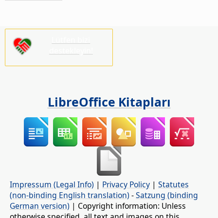
Lütfen bizi
destekleyin!
LibreOffice Kitapları
Impressum (Legal Info)
|
Privacy Policy
|
Statutes
(non-binding English translation)
-
Satzung (binding
German version)
| Copyright information: Unless
otherwise specified, all text and images on this