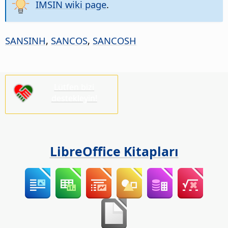
IMSIN wiki page
.
SANSINH
,
SANCOS
,
SANCOSH
Lütfen bizi
destekleyin!
LibreOffice Kitapları