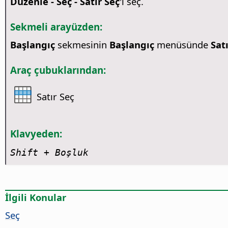
Düzenle - Seç - Satır Seç
'i seç.
Sekmeli arayüzden:
Başlangıç
sekmesinin
Başlangıç
menüsünde
Sat
Araç çubuklarından:
Satır Seç
Klavyeden:
Shift + Boşluk
İlgili Konular
Seç