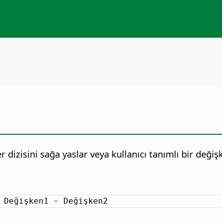
er dizisini sağa yaslar veya kullanıcı tanımlı bir deği
 Değişken1 
=
 Değişken2