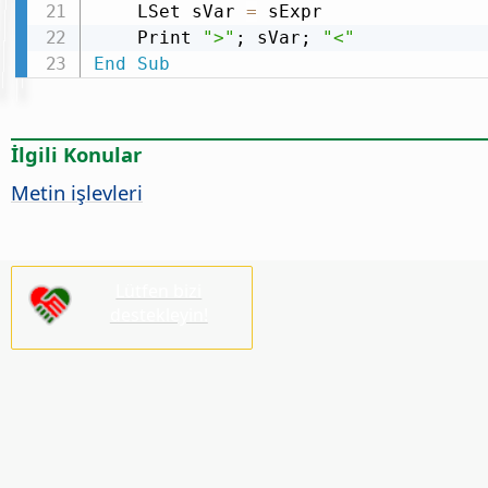
    LSet sVar 
=
 sExpr

    Print 
">"
; sVar; 
"<"
End
Sub
İlgili Konular
Metin işlevleri
Lütfen bizi
destekleyin!