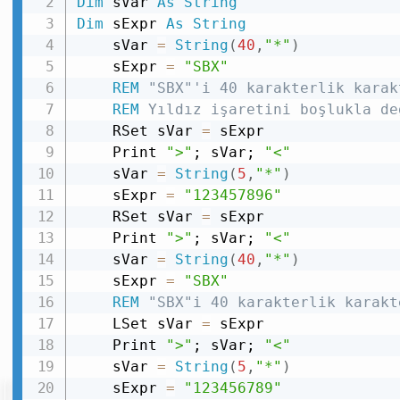
Dim
 sVar 
As
String
Dim
 sExpr 
As
String
    sVar 
=
String
(
40
,
"*"
)
    sExpr 
=
"SBX"
REM
 "SBX"'i 40 karakterlik karak
REM
 Yıldız işaretini boşlukla de
    RSet sVar 
=
 sExpr

    Print 
">"
; sVar; 
"<"
    sVar 
=
String
(
5
,
"*"
)
    sExpr 
=
"123457896"
    RSet sVar 
=
 sExpr

    Print 
">"
; sVar; 
"<"
    sVar 
=
String
(
40
,
"*"
)
    sExpr 
=
"SBX"
REM
 "SBX"i 40 karakterlik karakt
    LSet sVar 
=
 sExpr

    Print 
">"
; sVar; 
"<"
    sVar 
=
String
(
5
,
"*"
)
    sExpr 
=
"123456789"