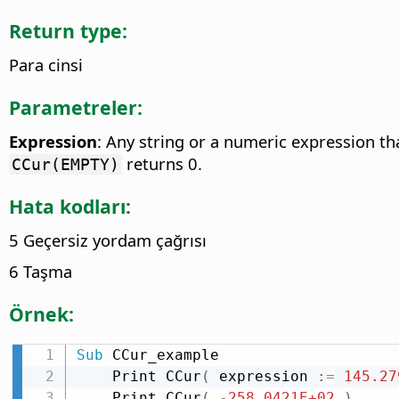
Return type:
Para cinsi
Parametreler:
Expression
: Any string or a numeric expression th
returns 0.
CCur(EMPTY)
Hata kodları:
5 Geçersiz yordam çağrısı
6 Taşma
Örnek:
Sub
 CCur_example

    Print CCur
(
 expression 
:
=
145.27
    Print CCur
(
-
258.0421E+02
)