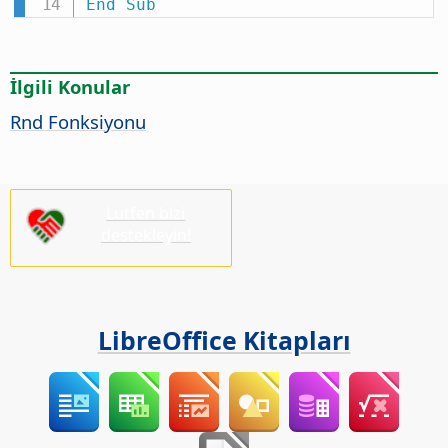
End
Sub
İlgili Konular
Rnd Fonksiyonu
Lütfen bizi
destekleyin!
LibreOffice Kitapları