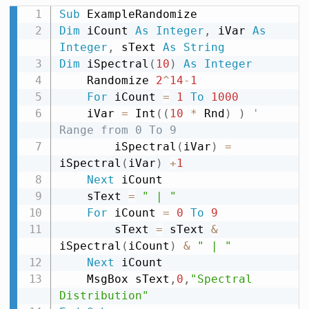
Sub
Dim
 iCount 
As
Integer
,
 iVar 
As
Integer
,
 sText 
As
String
Dim
 iSpectral
(
10
)
As
Integer
    Randomize 
2
^
14
-
1
For
 iCount 
=
1
To
1000
    iVar 
=
 Int
(
(
10
*
 Rnd
)
)
' 
Range from 0 To 9
        iSpectral
(
iVar
)
=
iSpectral
(
iVar
)
+
1
Next
 iCount

    sText 
=
" | "
For
 iCount 
=
0
To
9
        sText 
=
 sText 
&
iSpectral
(
iCount
)
&
" | "
Next
 iCount

    MsgBox sText
,
0
,
"Spectral 
Distribution"