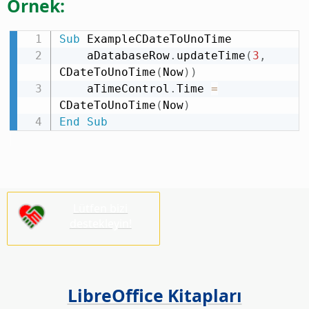
Örnek:
Sub
 ExampleCDateToUnoTime

    aDatabaseRow
.
updateTime
(
3
,
CDateToUnoTime
(
Now
)
)
    aTimeControl
.
Time 
=
CDateToUnoTime
(
Now
)
End
Sub
Lütfen bizi
destekleyin!
LibreOffice Kitapları