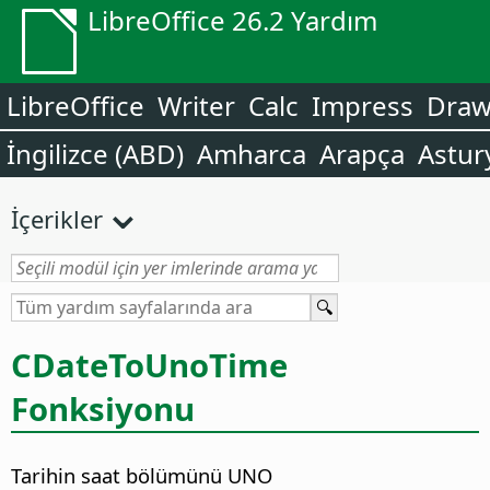
LibreOffice 26.2 Yardım
LibreOffice
Writer
Calc
Impress
Dra
İngilizce (ABD)
Amharca
Arapça
Astur
İçerikler
CDateToUnoTime
Fonksiyonu
Tarihin saat bölümünü UNO