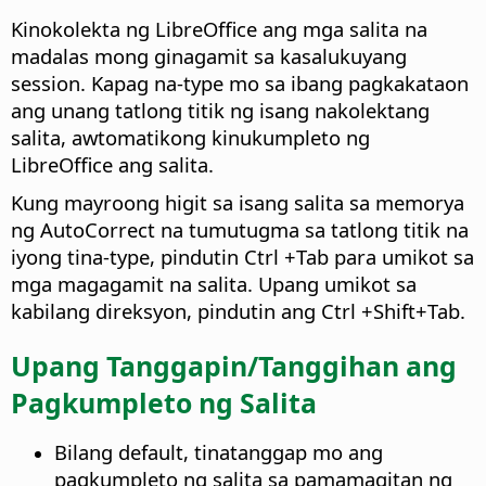
Kinokolekta ng LibreOffice ang mga salita na
madalas mong ginagamit sa kasalukuyang
session. Kapag na-type mo sa ibang pagkakataon
ang unang tatlong titik ng isang nakolektang
salita, awtomatikong kinukumpleto ng
LibreOffice ang salita.
Kung mayroong higit sa isang salita sa memorya
ng AutoCorrect na tumutugma sa tatlong titik na
iyong tina-type, pindutin
Ctrl
+Tab para umikot sa
mga magagamit na salita. Upang umikot sa
kabilang direksyon, pindutin ang
Ctrl
+Shift+Tab.
Upang Tanggapin/Tanggihan ang
Pagkumpleto ng Salita
Bilang default, tinatanggap mo ang
pagkumpleto ng salita sa pamamagitan ng