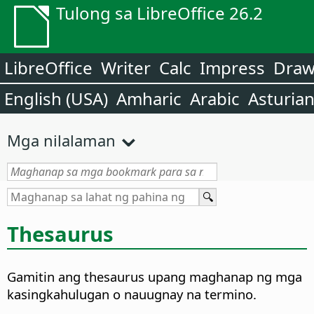
Tulong sa LibreOffice 26.2
LibreOffice
Writer
Calc
Impress
Dra
English (USA)
Amharic
Arabic
Asturia
Mga nilalaman
Thesaurus
Gamitin ang thesaurus upang maghanap ng mga
kasingkahulugan o nauugnay na termino.