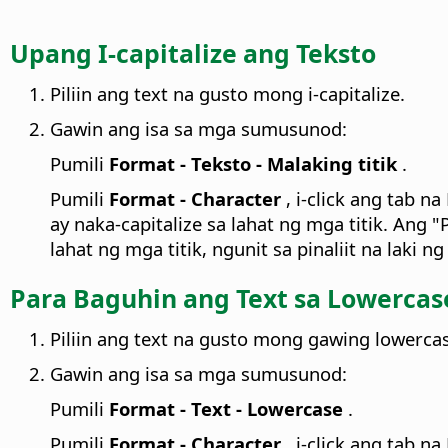
Upang I-capitalize ang Teksto
Piliin ang text na gusto mong i-capitalize.
Gawin ang isa sa mga sumusunod:
Pumili
Format - Teksto - Malaking titik
.
Pumili
Format - Character
, i-click ang tab n
ay naka-capitalize sa lahat ng mga titik. Ang "
lahat ng mga titik, ngunit sa pinaliit na laki ng
Para Baguhin ang Text sa Lowercas
Piliin ang text na gusto mong gawing lowerca
Gawin ang isa sa mga sumusunod:
Pumili
Format - Text - Lowercase
.
Pumili
Format - Character
, i-click ang tab n