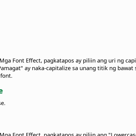
a Mga Font Effect, pagkatapos ay piliin ang uri ng cap
Pamagat" ay naka-capitalize sa unang titik ng bawat sa
 font.
e
se.
a Mga Font Effect, pagkatapos ay piliin ang "Lowerca