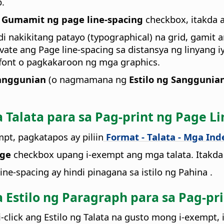
.
Gumamit ng page line-spacing
checkbox, itakda 
 nakikitang patayo (typographical) na grid, gamit ang
te ang Page line-spacing sa distansya ng linyang iyon
 font o pagkakaroon ng mga graphics.
Sanggunian
(o nagmamana ng
Estilo ng Sanggunia
Talata para sa Pag-print ng Page Li
mpt, pagkatapos ay piliin
Format - Talata - Mga Ind
age
checkbox upang i-exempt ang mga talata. Itakd
e-spacing ay hindi pinagana sa istilo ng Pahina .
Estilo ng Paragraph para sa Pag-pri
 i-click ang Estilo ng Talata na gusto mong i-exempt, i-