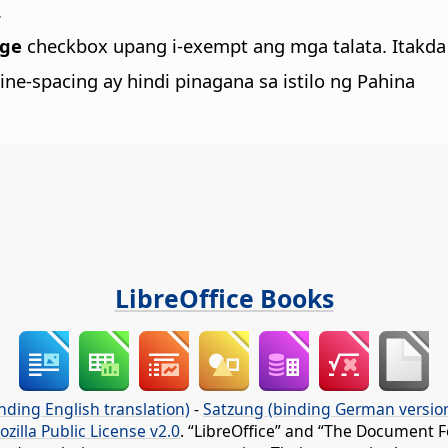
.
age
checkbox upang i-exempt ang mga talata. Itakd
e-spacing ay hindi pinagana sa istilo ng Pahina
LibreOffice Books
nding English translation)
-
Satzung (binding German versio
ozilla Public License v2.0
. “LibreOffice” and “The Document F