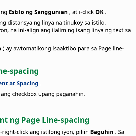
ang
Estilo ng Sanggunian
, at i-click
OK
.
 distansya ng linya na tinukoy sa istilo.
, na ini-align ang ilalim ng isang linya ng text sa
n
) ay awtomatikong isaaktibo para sa Page line-
ne-spacing
ent at Spacing
.
a ang checkbox upang paganahin.
nt ng Page Line-spacing
right-click ang istilong iyon, piliin
Baguhin
. Sa