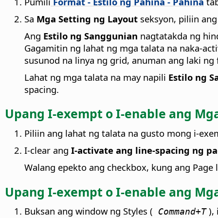
Pumili
Format - Estilo ng Pahina - Pahina
tab
Sa
Mga Setting ng Layout
seksyon, piliin ang
Ang
Estilo ng Sanggunian
nagtatakda ng hindi
Gagamitin ng lahat ng mga talata na naka-activa
susunod na linya ng grid, anuman ang laki ng
Lahat ng mga talata na may napili
Estilo ng 
spacing.
Upang I-exempt o I-enable ang Mga 
Piliin ang lahat ng talata na gusto mong i-exe
I-clear ang
I-activate ang line-spacing ng p
Walang epekto ang checkbox, kung ang Page lin
Upang I-exempt o I-enable ang Mga 
Buksan ang window ng Styles (
),
Command+T