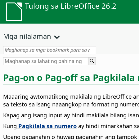
Tulong sa LibreOffice 26.2
Mga nilalaman
Pag-on o Pag-off sa Pagkila
Maaaring awtomatikong makilala ng LibreOffice an
sa teksto sa isang naaangkop na format ng numer
Kapag ang isang input ay hindi makilala bilang i
Kung
Pagkilala sa numero
ay hindi minarkahan sa
Upang paganahin o huwag paganahin ang tampok n