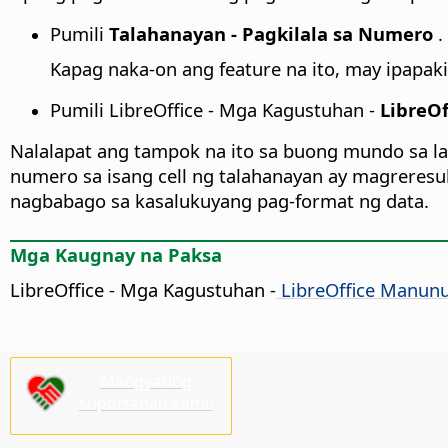
Pumili
Talahanayan - Pagkilala sa Numero
.
Kapag naka-on ang feature na ito, may ipapak
Pumili
LibreOffice - Mga Kagustuhan
-
LibreOf
Nalalapat ang tampok na ito sa buong mundo sa l
numero sa isang cell ng talahanayan ay magreresu
nagbabago sa kasalukuyang pag-format ng data.
Mga Kaugnay na Paksa
LibreOffice - Mga Kagustuhan
-
LibreOffice Manunu
Mangyaring
suportahan kami!