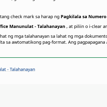
itang check mark sa harap ng
Pagkilala sa Numero
fice Manunulat - Talahanayan
, at piliin o i-clear a
ahat ng mga talahanayan sa lahat ng mga dokumento
lta sa awtomatikong pag-format. Ang pagpapagana a
lat - Talahanayan