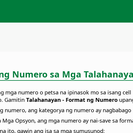
la ng Numero sa Mga Talahanay
g mga numero o petsa na ipinasok mo sa isang cell 
o. Gamitin
Talahanayan - Format ng Numero
upang
sang numero, ang kategorya ng numero ay nagbabago 
 Mga Opsyon, ang mga numero ay nai-save sa format
a ito, gawin ang isa sa mga sumusunod: