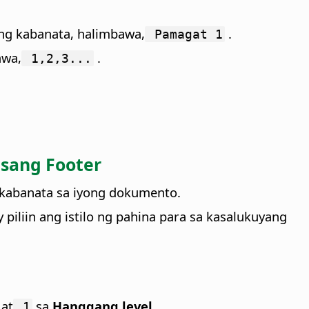
 ng kabanata, halimbawa,
.
Pamagat 1
awa,
.
1,2,3...
isang Footer
g kabanata sa iyong dokumento.
 piliin ang istilo ng pahina para sa kasalukuyang
 at
sa
Hanggang level
.
1