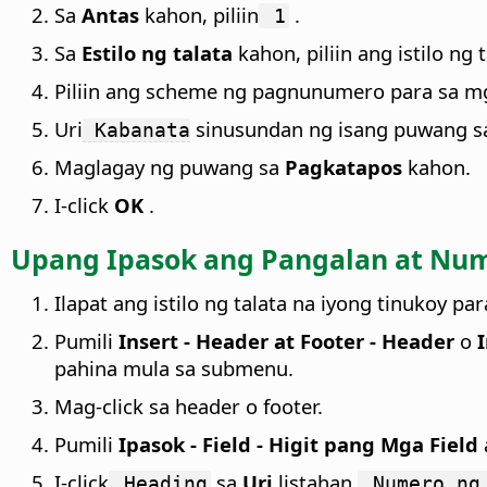
Sa
Antas
kahon, piliin
.
1
Sa
Estilo ng talata
kahon, piliin ang istilo n
Piliin ang scheme ng pagnunumero para sa m
Uri
sinusundan ng isang puwang s
Kabanata
Maglagay ng puwang sa
Pagkatapos
kahon.
I-click
OK
.
Upang Ipasok ang Pangalan at Nume
Ilapat ang istilo ng talata na iyong tinukoy
Pumili
Insert - Header at Footer - Header
o
I
pahina mula sa submenu.
Mag-click sa header o footer.
Pumili
Ipasok - Field - Higit pang Mga Field
I-click
sa
Uri
listahan,
Heading
Numero ng 