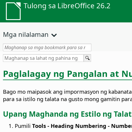
Tulong sa LibreOffice 26.2
Mga nilalaman
Paglalagay ng Pangalan at N
Bago mo maipasok ang impormasyon ng kabanata s
para sa istilo ng talata na gusto mong gamitin pa
Upang Maghanda ng Estilo ng Tala
Pumili
Tools - Heading Numbering - Numbe