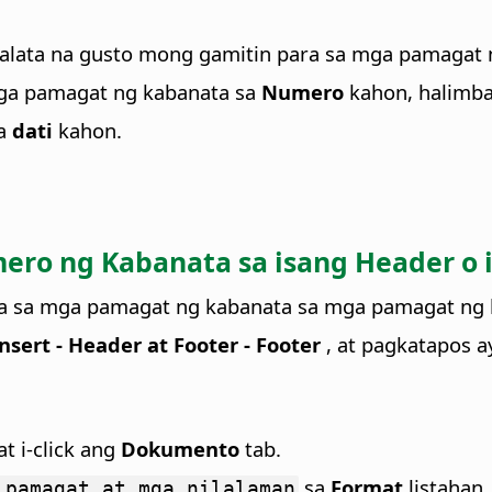
g talata na gusto mong gamitin para sa mga pamagat
ga pamagat ng kabanata sa
Numero
kahon, halimb
a
dati
kahon.
ro ng Kabanata sa isang Header o 
 para sa mga pamagat ng kabanata sa mga pamagat n
nsert - Header at Footer - Footer
, at pagkatapos ay
at i-click ang
Dokumento
tab.
sa
Format
listahan,
pamagat at mga nilalaman