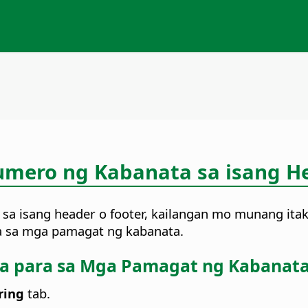
umero ng Kabanata sa isang He
a isang header o footer, kailangan mo munang it
ra sa mga pamagat ng kabanata.
ta para sa Mga Pamagat ng Kabanat
ring
tab.