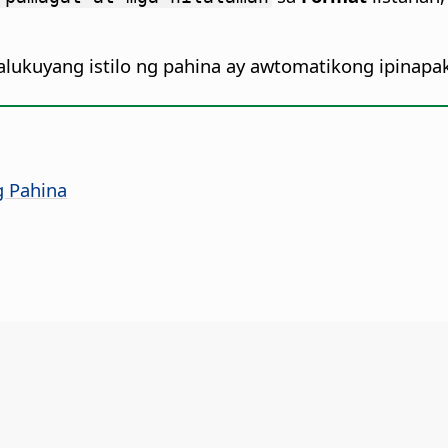
lukuyang istilo ng pahina ay awtomatikong ipinapa
g Pahina