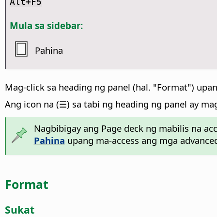
Alt+F5
Mula sa sidebar:
Pahina
Mag-click sa heading ng panel (hal. "Format") upan
Ang icon na (☰) sa tabi ng heading ng panel ay m
Nagbibigay ang Page deck ng mabilis na ac
Pahina
upang ma-access ang mga advanced n
Format
Sukat