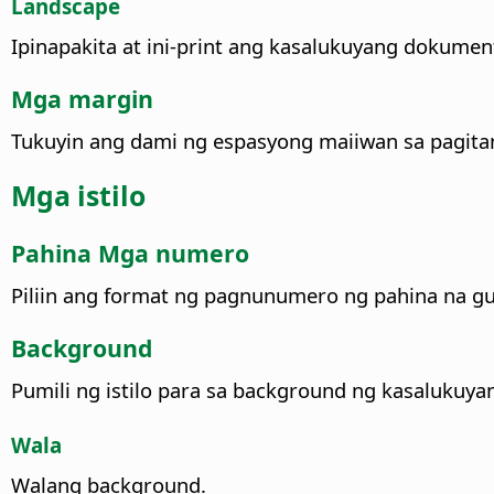
Landscape
Ipinapakita at ini-print ang kasalukuyang dokumen
Mga margin
Tukuyin ang dami ng espasyong maiiwan sa pagitan
Mga istilo
Pahina
Mga numero
Piliin ang format ng pagnunumero ng pahina na gu
Background
Pumili ng istilo para sa background ng kasalukuyan
Wala
Walang background.