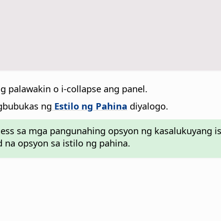
g palawakin o i-collapse ang panel.
agbubukas ng
Estilo ng Pahina
diyalogo.
cess sa mga pangunahing opsyon ng kasalukuyang ist
a opsyon sa istilo ng pahina.