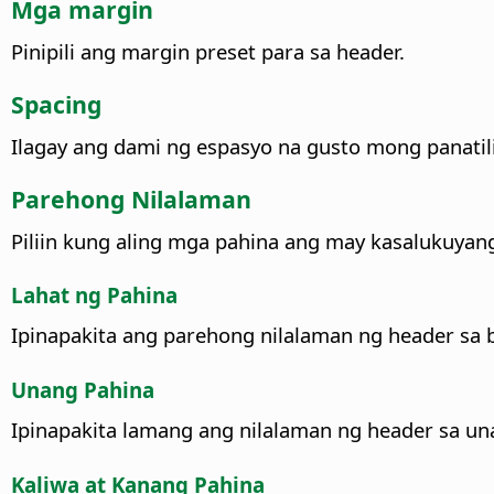
Mga margin
Pinipili ang margin preset para sa header.
Spacing
Ilagay ang dami ng espasyo na gusto mong panatilih
Parehong Nilalaman
Piliin kung aling mga pahina ang may kasalukuyan
Lahat ng Pahina
Ipinapakita ang parehong nilalaman ng header sa
Unang Pahina
Ipinapakita lamang ang nilalaman ng header sa u
Kaliwa at Kanang Pahina