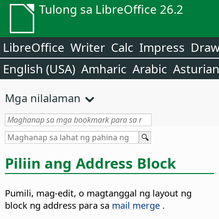
Tulong sa LibreOffice 26.2
LibreOffice
Writer
Calc
Impress
Dra
English (USA)
Amharic
Arabic
Asturia
Mga nilalaman
Piliin ang Address Block
Pumili, mag-edit, o magtanggal ng layout ng
block ng address para sa
mail merge
.