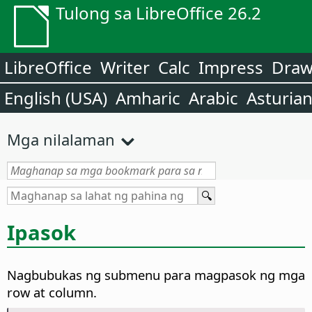
Tulong sa LibreOffice 26.2
LibreOffice
Writer
Calc
Impress
Dra
English (USA)
Amharic
Arabic
Asturia
Mga nilalaman
Ipasok
Nagbubukas ng submenu para magpasok ng mga
row at column.