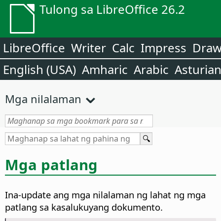
Tulong sa LibreOffice 26.2
LibreOffice
Writer
Calc
Impress
Dra
English (USA)
Amharic
Arabic
Asturia
Mga nilalaman
Mga patlang
Ina-update ang mga nilalaman ng lahat ng mga
patlang sa kasalukuyang dokumento.