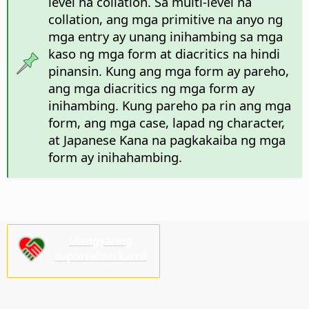
level na collation. Sa multi-level na
collation, ang mga primitive na anyo ng
mga entry ay unang inihambing sa mga
kaso ng mga form at diacritics na hindi
pinansin. Kung ang mga form ay pareho,
ang mga diacritics ng mga form ay
inihambing. Kung pareho pa rin ang mga
form, ang mga case, lapad ng character,
at Japanese Kana na pagkakaiba ng mga
form ay inihahambing.
Mangyaring
suportahan kami!