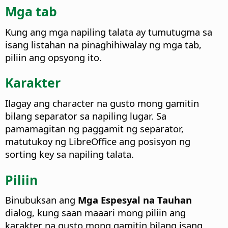
Mga tab
Kung ang mga napiling talata ay tumutugma sa
isang listahan na pinaghihiwalay ng mga tab,
piliin ang opsyong ito.
Karakter
Ilagay ang character na gusto mong gamitin
bilang separator sa napiling lugar.
Sa
pamamagitan ng paggamit ng separator,
matutukoy ng LibreOffice ang posisyon ng
sorting key sa napiling talata.
Piliin
Binubuksan ang
Mga Espesyal na Tauhan
dialog, kung saan maaari mong piliin ang
karakter na gusto mong gamitin bilang isang