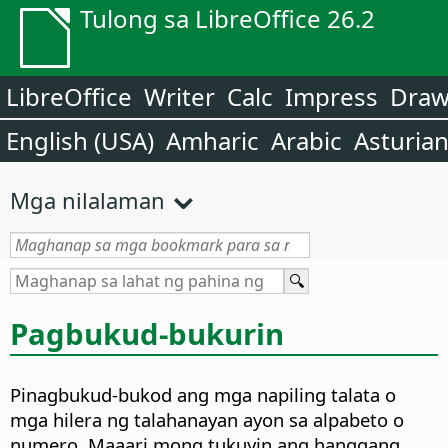
Tulong sa LibreOffice 26.2
LibreOffice
Writer
Calc
Impress
Dra
English (USA)
Amharic
Arabic
Asturia
Mga nilalaman
Pagbukud-bukurin
Pinagbukud-bukod ang mga napiling talata o
mga hilera ng talahanayan ayon sa alpabeto o
numero.
Maaari mong tukuyin ang hanggang