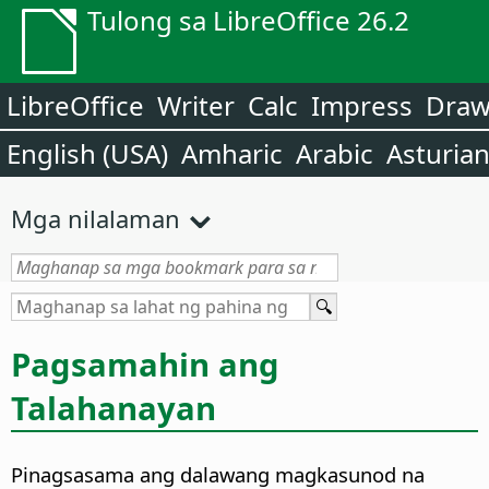
Tulong sa LibreOffice 26.2
LibreOffice
Writer
Calc
Impress
Dra
English (USA)
Amharic
Arabic
Asturia
Mga nilalaman
Pagsamahin ang
Talahanayan
Pinagsasama ang dalawang magkasunod na