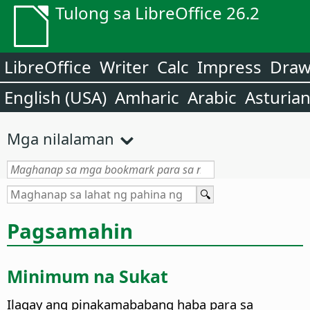
Tulong sa LibreOffice 26.2
LibreOffice
Writer
Calc
Impress
Dra
English (USA)
Amharic
Arabic
Asturia
Mga nilalaman
Pagsamahin
Minimum na Sukat
Ilagay ang pinakamababang haba para sa